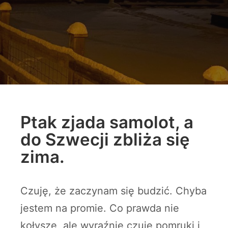
Ptak zjada samolot, a
do Szwecji zbliża się
zima.
Czuję, że zaczynam się budzić. Chyba
jestem na promie. Co prawda nie
kołysze, ale wyraźnie czuję pomruki i