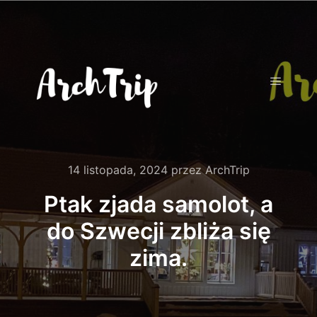
Główne
14 listopada, 2024
przez
ArchTrip
Ptak zjada samolot, a
do Szwecji zbliża się
zima.