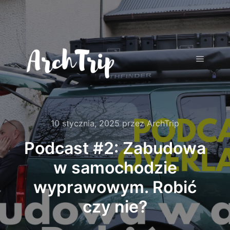
Główne
10 stycznia, 2025
przez
ArchTrip
Podcast #2: Zabudowa
w samochodzie
wyprawowym. Robić
czy nie?