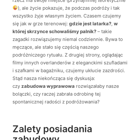
rzecz ma swoje miejsce (przynajmniej teoretycznie
), ale życie pokazuje, że podczas podróży i tak
wszystko żyje własnym życiem. Czasem czujemy
się jak w grze terenowej:
gdzie jest latarka?
,
w
której skrzynce schowaliśmy palnik?
– takie
zagadki rozwiązujemy niemal codziennie. Bywa to
męczące, ale stało się częścią naszego
podróżniczego rytuału. Z drugiej strony, oglądając
filmy innych overlanderów z eleganckimi szufladami
i szafkami w bagażniku, czujemy ukłucie zazdrości.
Stąd nasza niekończąca się dyskusja:
czy
zabudowa wyprawowa
rozwiązałaby nasze
bolączki, czy raczej zabrała odrobinę tej
spontanicznej radości z podróżowania?
Zalety posiadania
zabudowy