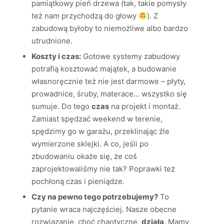
pamiątkowy pień drzewa (tak, takie pomysły
też nam przychodzą do głowy
). Z
zabudową byłoby to niemożliwe albo bardzo
utrudnione.
Koszty i czas:
Gotowe systemy zabudowy
potrafią kosztować majątek, a budowanie
własnoręcznie też nie jest darmowe – płyty,
prowadnice, śruby, materace… wszystko się
sumuje. Do tego
czas
na projekt i montaż.
Zamiast spędzać weekend w terenie,
spędzimy go w garażu, przeklinając źle
wymierzone sklejki. A co, jeśli po
zbudowaniu okaże się, że coś
zaprojektowaliśmy nie tak? Poprawki też
pochłoną czas i pieniądze.
Czy na pewno tego potrzebujemy?
To
pytanie wraca najczęściej. Nasze obecne
rozwiązanie, choć chaotyczne,
działa
. Mamy