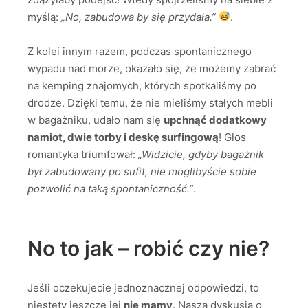
myślą:
„No, zabudowa by się przydała.”
.
Z kolei innym razem, podczas spontanicznego
wypadu nad morze, okazało się, że możemy zabrać
na kemping znajomych, których spotkaliśmy po
drodze. Dzięki temu, że nie mieliśmy stałych mebli
w bagażniku, udało nam się
upchnąć dodatkowy
namiot, dwie torby i deskę surfingową
! Głos
romantyka triumfował:
„Widzicie, gdyby bagażnik
był zabudowany po sufit, nie moglibyście sobie
pozwolić na taką spontaniczność.”
.
No to jak – robić czy nie?
Jeśli oczekujecie jednoznacznej odpowiedzi, to
niestety jeszcze jej
nie mamy
. Nasza dyskusja o