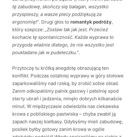
tę zabudowę, skończy się bałagan, wszystko
przyspieszy, a wasze plecy podziękują za
ergonomię!”
. Drugi głos to
romantyk podróży
,
który szepcze:
„Zostaw tak jak jest. Przecież
kochacie tę spontaniczność. Każda wyprawa to
przygoda właśnie dlatego, że nie wszystko jest
poukładane jak w pudełeczku.”
.
Przytoczę tu krótką anegdotę obrazującą ten
konflikt. Podczas ostatniej wyprawy w góry stołowe
zaparkowaliśmy nad rzeką, by zrobić sobie obiad.
Zanim odkopaliśmy palnik gazowy i patelnię spod
sterty ubrań i jedzenia, minęło dobrych kilkanaście
minut. W międzyczasie odwiedziła nas ciekawska
krowa z pobliskiego pastwiska – chyba zwabił ją
zapach naszej kiełbasy. Gdybyśmy mieli zabudowę,
posiłek byłby gotowy zanim krowa w ogóle
zdążyłaby podejść! Wtedy spojrzeliśmy na siebie z