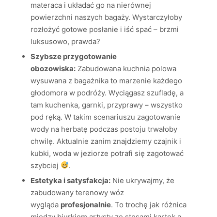
materaca i układać go na nierównej
powierzchni naszych bagaży. Wystarczyłoby
rozłożyć gotowe posłanie i iść spać – brzmi
luksusowo, prawda?
Szybsze przygotowanie
obozowiska:
Zabudowana kuchnia polowa
wysuwana z bagażnika to marzenie każdego
głodomora w podróży. Wyciągasz szufladę, a
tam kuchenka, garnki, przyprawy – wszystko
pod ręką. W takim scenariuszu zagotowanie
wody na herbatę podczas postoju trwałoby
chwilę. Aktualnie zanim znajdziemy czajnik i
kubki, woda w jeziorze potrafi się zagotować
szybciej
.
Estetyka i satysfakcja:
Nie ukrywajmy, że
zabudowany terenowy wóz
wygląda
profesjonalnie
. To trochę jak różnica
między biurkiem artysty ze stosami kartek a