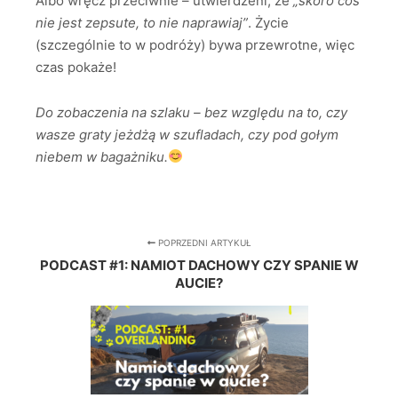
Albo wręcz przeciwnie – utwierdzeni, że
„skoro coś
nie jest zepsute, to nie naprawiaj”
. Życie
(szczególnie to w podróży) bywa przewrotne, więc
czas pokaże!
Do zobaczenia na szlaku – bez względu na to, czy
wasze graty jeżdżą w szufladach, czy pod gołym
niebem w bagażniku.
POPRZEDNI ARTYKUŁ
PODCAST #1: NAMIOT DACHOWY CZY SPANIE W
AUCIE?