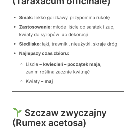
(Taraxacum officinale)
Smak:
lekko gorzkawy, przypomina rukolę
Zastosowanie:
młode liście do sałatek i zup,
kwiaty do syropów lub dekoracji
Siedlisko:
łąki, trawniki, nieużytki, skraje dróg
Najlepszy czas zbioru:
Liście –
kwiecień – początek maja
,
zanim roślina zacznie kwitnąć
Kwiaty –
maj
Szczaw zwyczajny
(Rumex acetosa)