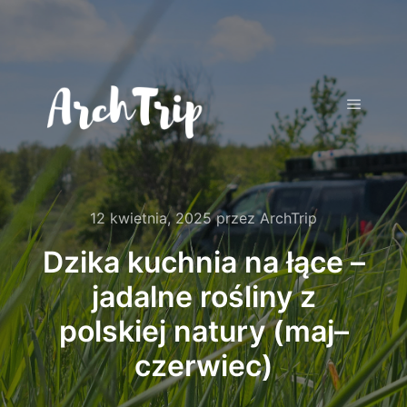
Główne
12 kwietnia, 2025
przez
ArchTrip
Dzika kuchnia na łące –
jadalne rośliny z
polskiej natury (maj–
czerwiec)