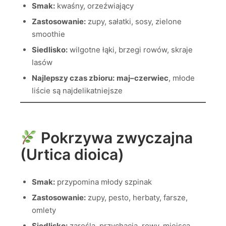
Smak:
kwaśny, orzeźwiający
Zastosowanie:
zupy, sałatki, sosy, zielone
smoothie
Siedlisko:
wilgotne łąki, brzegi rowów, skraje
lasów
Najlepszy czas zbioru:
maj–czerwiec
, młode
liście są najdelikatniejsze
Pokrzywa zwyczajna
(Urtica dioica)
Smak:
przypomina młody szpinak
Zastosowanie:
zupy, pesto, herbaty, farsze,
omlety
Siedlisko:
zarośla, przychacia, rowy, miejsca