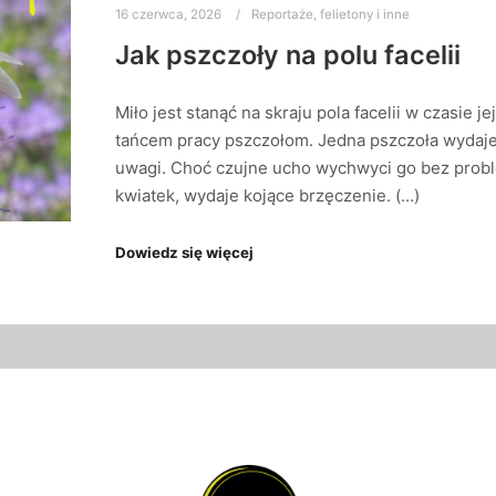
16 czerwca, 2026
Reportaże, felietony i inne
Jak pszczoły na polu facelii
Miło jest stanąć na skraju pola facelii w czasie j
tańcem pracy pszczołom. Jedna pszczoła wydaje
uwagi. Choć czujne ucho wychwyci go bez problem
kwiatek, wydaje kojące brzęczenie. (…)
Dowiedz się więcej