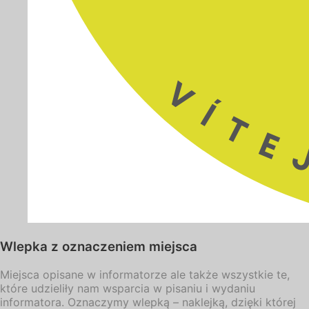
Wlepka z oznaczeniem miejsca
Miejsca opisane w informatorze ale także wszystkie te,
które udzieliły nam wsparcia w pisaniu i wydaniu
informatora. Oznaczymy wlepką – naklejką, dzięki której