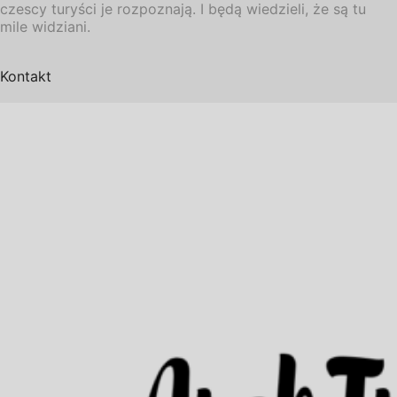
czescy turyści je rozpoznają. I będą wiedzieli, że są tu
mile widziani.
Kontakt