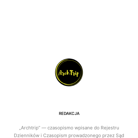
REDAKCJA
„Archtrip” — czasopismo wpisane do Rejestru
Dzienników i Czasopism prowadzonego przez Sąd